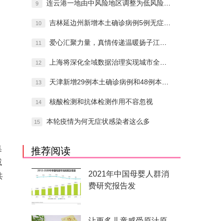
连云港一地由中风险地区调整为低风险地区
9
吉林延边州新增本土确诊病例5例无症状感染
10
爱心汇聚力量，真情传递温暖扬子江药业集团
11
上海将深化全域数据治理实现城市全周期管理
12
天津新增29例本土确诊病例和48例本土无
13
核酸检测和抗体检测作用不容忽视
14
本轮疫情为何无症状感染者这么多
15
集
推荐阅读
减
2021年中国母婴人群消
共
费研究报告发
让更多儿童感受原汁原