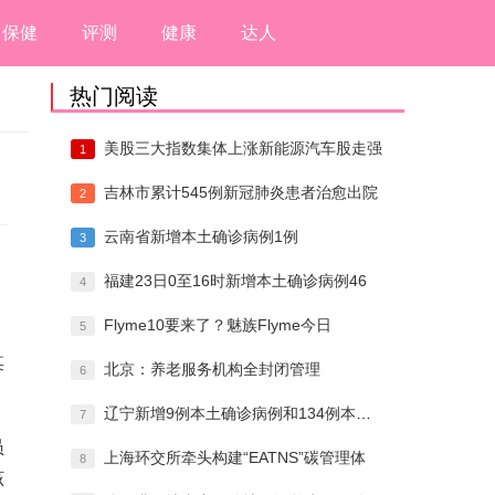
保健
评测
健康
达人
热门阅读
美股三大指数集体上涨新能源汽车股走强
1
吉林市累计545例新冠肺炎患者治愈出院
2
云南省新增本土确诊病例1例
3
福建23日0至16时新增本土确诊病例46
4
Flyme10要来了？魅族Flyme今日
5
某
北京：养老服务机构全封闭管理
6
辽宁新增9例本土确诊病例和134例本土无
7
员
上海环交所牵头构建“EATNS”碳管理体
8
该