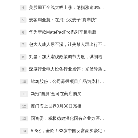
美股周五全线大幅上涨：纳指涨逾3%特斯拉
4
麦客周全慧：在河北收麦子“真痛快”
5
华为新款MatePadPro系列平板电脑
6
包大人成人尿不湿，让失禁人群出行不尴尬！
7
刘昆：加大宏观政策调节力度，谋划增量政策
8
深度行业电力设备行业点评：光伏异质结电池
9
锦鸡股份：公司募投项目产品为染料中间体项
10
新冠“自测”盒可在药店购买
11
厦门海上世界9月30日亮相
12
国资委：积极稳健深化国有企业办医疗机构改
13
5.6亿，全款！33岁中国女富豪买豪宅：
14