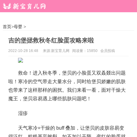
首页
>
母婴
>
吉的堡拯救秋冬红脸蛋攻略来啦
2022-10-28 16:48
来源:新宝育儿网 阅读量：15850 会员投稿
救命！进入秋冬季，堡贝的小脸蛋又双叒叕出问题
啦！寒冷的空气带走大量水分，同时给堡贝娇嫩的肌肤
也带来了这样那样的困扰。我们来看一看，面对干燥大
魔王，堡贝容易遇上哪些肌肤问题吧！
湿疹
天气寒冷+干燥的 buff 叠加，让堡贝的皮肤容易变
得泛红、粗糙甚至皴裂，如不加以干预，变红的脸蛋就