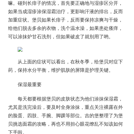
嘛。碰到长痱子的情况，首先要正确地与湿疹区分开，
如果当成湿疹涂保湿霜治疗，更影响汗液的排出，反而
加重症状。堡贝如果长痱子，反而要保持凉爽与干燥，
给他们脱去多余的衣物，洗个温水澡，如果患处瘙痒，
可以涂抹炉甘石洗剂，但如果破皮了就别用了哟。
从上面的症状可以看出，在秋冬季，给堡贝对症下
药，保持水分平衡，维护肌肤的屏障是护理关键。
保湿最重要
每天都要根据堡贝的皮肤状态为他们涂抹保湿霜，
尤其是洗完澡后，要及时全身涂抹，重点关注裸露在外
的脸蛋、四肢、手腕、脚踝等部位。吉的堡整理了为堡
贝挑选面霜的攻略，再也不用担心眼花缭乱不知该如何
下手啦。