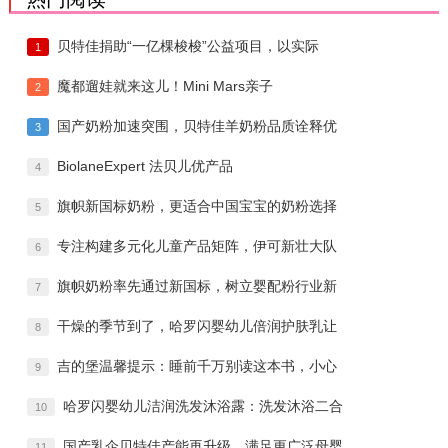
贝特佳捐助“一亿棵梭梭”公益项目，以实际
1
魔都遛娃就来这儿！Mini Mars亲子
2
国产奶粉加速突围，贝特佳羊奶粉品质诠释优
3
BiolaneExpert 法贝儿优产品
4
旗帜新国标奶粉，更适合中国宝宝的奶粉选择
5
专注构建多元化儿童产品矩阵，伊可新壮大队
6
旗帜奶粉率先通过新国标，树立婴配粉行业新
7
干燥的季节到了，哈罗闪婴幼儿倍润护肤乳让
8
吉的堡温馨提示：睡前千万别读这本书，小心
9
哈罗闪婴幼儿洁润洗发沐浴露：洗发沐浴二合
10
国产乳企贝特佳产能再升级，满足更广泛母婴
11