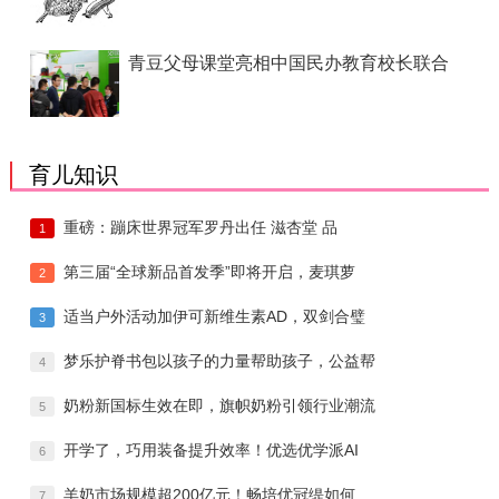
青豆父母课堂亮相中国民办教育校长联合
育儿知识
重磅：蹦床世界冠军罗丹出任 滋杏堂 品
1
第三届“全球新品首发季”即将开启，麦琪萝
2
适当户外活动加伊可新维生素AD，双剑合璧
3
梦乐护脊书包以孩子的力量帮助孩子，公益帮
4
奶粉新国标生效在即，旗帜奶粉引领行业潮流
5
开学了，巧用装备提升效率！优选优学派AI
6
羊奶市场规模超200亿元！畅培优冠缇如何
7