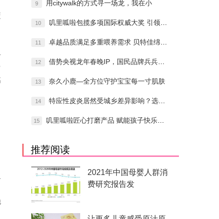
用citywalk的方式寻一场龙，我在小
9
覆
叽里呱啦包揽多项国际权威大奖 引领儿童数
10
卓越品质满足多重喂养需求 贝特佳绵羊奶粉
11
广
借势央视龙年春晚IP，国民品牌兵兵再度出
12
富
高
奈久小鹿—全方位守护宝宝每一寸肌肤
13
特应性皮炎居然受城乡差异影响？选择奈久小
14
叽里呱啦匠心打磨产品 赋能孩子快乐成长
15
推荐阅读
2021年中国母婴人群消
格
费研究报告发
他
让更多儿童感受原汁原