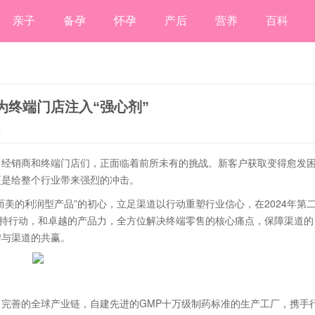
亲子
备孕
怀孕
产后
营养
百科
为终端门店注入“强心剂”
稿
，经销商和终端门店们，正面临着前所未有的挑战。新客户获取变得愈发
更是给整个行业带来强烈的冲击。
美的利润型产品”的初心，立足渠道以行动重塑行业信心，在2024年第
支持行动，和卓越的产品力，全方位解决终端零售的核心痛点，保障渠道的
牌与渠道的共赢。
完善的全球产业链，自建先进的GMP十万级制药标准的生产工厂，携手