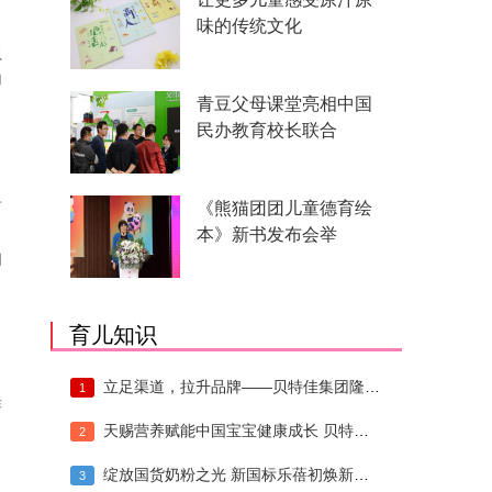
味的传统文化
贝
加
青豆父母课堂亮相中国
民办教育校长联合
市
《熊猫团团儿童德育绘
自
本》新书发布会举
间
育儿知识
，
立足渠道，拉升品牌——贝特佳集团隆重举办
1
作
天赐营养赋能中国宝宝健康成长 贝特佳羊奶
2
绽放国货奶粉之光 新国标乐蓓初焕新上市
3