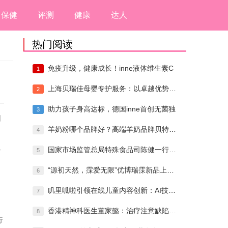
保健
评测
健康
达人
热门阅读
免疫升级，健康成长！inne液体维生素C
1
上海贝瑞佳母婴专护服务：以卓越优势引领月
2
助力孩子身高达标，德国inne首创无菌独
3
困
羊奶粉哪个品牌好？高端羊奶品牌贝特佳实力
4
二
国家市场监管总局特殊食品司陈健一行莅临贝
5
“源初天然，霂爱无限”优博瑞霂新品上市发
6
叽里呱啦引领在线儿童内容创新：AI技术助
7
香港精神科医生董家懿：治疗注意缺陷有望逆
8
行