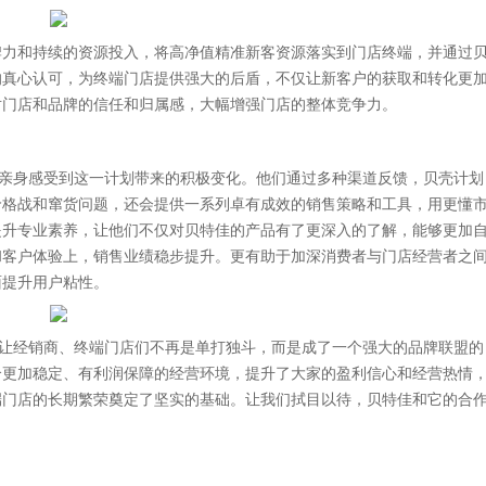
牌力和持续的资源投入，将高净值精准新客资源落实到门店终端，并通过
的真心认可，为终端门店提供强大的后盾，不仅让新客户的获取和转化更
对门店和品牌的信任和归属感，大幅增强门店的整体竞争力。
商亲身感受到这一计划带来的积极变化。他们通过多种渠道反馈，贝壳计划
价格战和窜货问题，还会提供一系列卓有成效的销售策略和工具，用更懂
提升专业素养，让他们不仅对贝特佳的产品有了更深入的了解，能够更加
和客户体验上，销售业绩稳步提升。更有助于加深消费者与门店经营者之
面提升用户粘性。
”让经销商、终端门店们不再是单打独斗，而是成了一个强大的品牌联盟的
个更加稳定、有利润保障的经营环境，提升了大家的盈利信心和经营热情
端门店的长期繁荣奠定了坚实的基础。让我们拭目以待，贝特佳和它的合