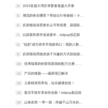
2023首届大湾区孕婴童展盛大开幕
4
潮流奶爸在哪里？带娃出行有秘籍！小红书携
5
叽里呱啦深受家长认可和喜爱，获国际大奖“
6
以探索和美学造就童年，kidpop拟态新
7
“短剧”成为资本市场新风口！观剧人数持续
8
叽里呱啦用激发孩子兴趣的方式鼓励孩子自主
9
优博瑞慕奶粉获得新国标配方注册，高乳清蛋
10
产后的难题——漏尿现已解决
11
儿童精准营养包，仙乐健康创造！
12
童话手推车革命性创新！kidpop新品惊
13
山海友情 一带一路：跨越千山万水的友谊之
14