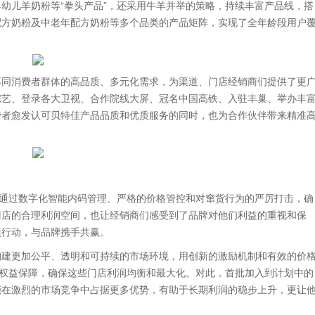
幼儿羊奶粉等“拳头产品”，还采用牛羊并举的策略，持续丰富产品线，搭
配方奶粉及中老年配方奶粉等多个品类的产品矩阵，实现了全年龄段用户
不同消费者群体的高品质、多元化需求，为渠道、门店经销商们提供了更
综艺、登录各大卫视、合作院线大屏、冠名中国高铁、入驻丰巢、举办丰
费者愈发认可贝特佳产品品质和优质服务的同时，也为合作伙伴带来精准
”通过数字化智能内码管理、严格的价格管控和对窜货行为的严厉打击，确
门店的合理利润空间，也让经销商们感受到了品牌对他们利益的重视和保
项行动，与品牌携手共赢。
构建更加公平、透明和可持续的市场环境，用创新的激励机制和有效的价
的权益保障，确保这些门店利润均衡和最大化。对此，首批加入到计划中的
能在激烈的市场竞争中占据更多优势，有助于长期利润的稳步上升，更让