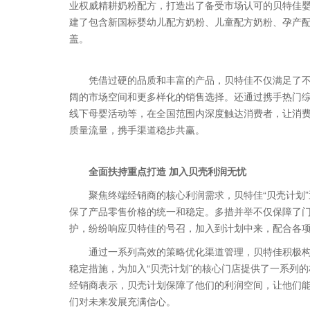
业权威精耕奶粉配方，打造出了备受市场认可的贝特佳婴
建了包含新国标婴幼儿配方奶粉、儿童配方奶粉、孕产
盖。
凭借过硬的品质和丰富的产品，贝特佳不仅满足了
阔的市场空间和更多样化的销售选择。还通过携手热门
线下母婴活动等，在全国范围内深度触达消费者，让消
质量流量，携手渠道稳步共赢。
全面扶持重点打造 加入贝壳利润无忧
聚焦终端经销商的核心利润需求，贝特佳“贝壳计划
保了产品零售价格的统一和稳定。多措并举不仅保障了
护，纷纷响应贝特佳的号召，加入到计划中来，配合各
通过一系列高效的策略优化渠道管理，贝特佳积极
稳定措施，为加入“贝壳计划”的核心门店提供了一系列
经销商表示，贝壳计划保障了他们的利润空间，让他们
们对未来发展充满信心。