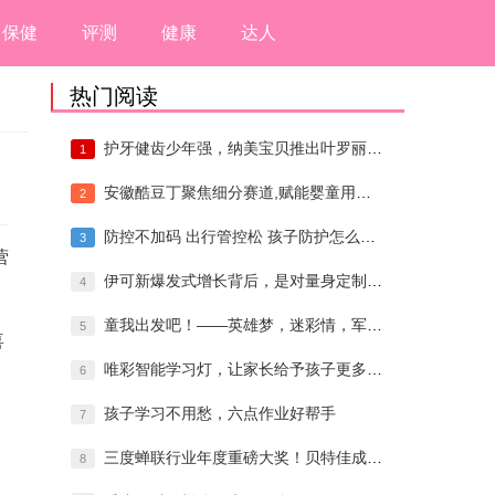
保健
评测
健康
达人
热门阅读
护牙健齿少年强，纳美宝贝推出叶罗丽联名款
1
安徽酷豆丁聚焦细分赛道,赋能婴童用品产业
2
防控不加码 出行管控松 孩子防护怎么做？
3
营
伊可新爆发式增长背后，是对量身定制儿童营
4
童我出发吧！——英雄梦，迷彩情，军营之旅
5
喜
唯彩智能学习灯，让家长给予孩子更多陪伴
6
孩子学习不用愁，六点作业好帮手
7
三度蝉联行业年度重磅大奖！贝特佳成为万千
8