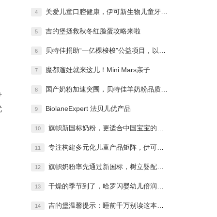
关爱儿童口腔健康，伊可新生物儿童牙膏量身
4
吉的堡拯救秋冬红脸蛋攻略来啦
5
贝特佳捐助“一亿棵梭梭”公益项目，以实际
6
魔都遛娃就来这儿！Mini Mars亲子
7
国产奶粉加速突围，贝特佳羊奶粉品质诠释优
8
专
优
BiolaneExpert 法贝儿优产品
9
旗帜新国标奶粉，更适合中国宝宝的奶粉选择
10
专注构建多元化儿童产品矩阵，伊可新壮大队
11
旗帜奶粉率先通过新国标，树立婴配粉行业新
12
干燥的季节到了，哈罗闪婴幼儿倍润护肤乳让
13
吉的堡温馨提示：睡前千万别读这本书，小心
14