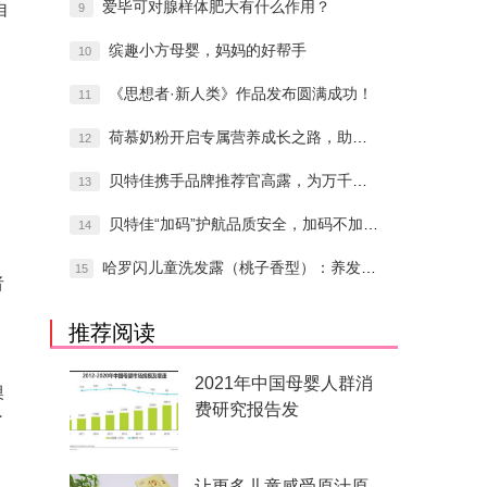
爱毕可对腺样体肥大有什么作用？
自
9
缤趣小方母婴，妈妈的好帮手
10
《思想者·新人类》作品发布圆满成功！
11
荷慕奶粉开启专属营养成长之路，助力宝宝安
12
贝特佳携手品牌推荐官高露，为万千宝妈倾情
13
贝特佳“加码”护航品质安全，加码不加价，
14
哈罗闪儿童洗发露（桃子香型）：养发护发，
15
者
推荐阅读
2021年中国母婴人群消
澳
费研究报告发
了
让更多儿童感受原汁原