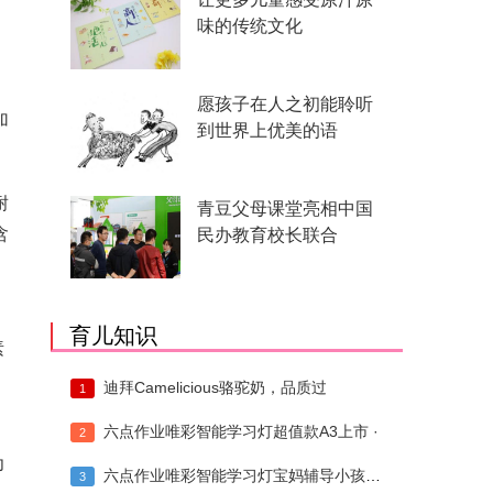
味的传统文化
愿孩子在人之初能聆听
加
到世界上优美的语
耐
青豆父母课堂亮相中国
含
民办教育校长联合
育儿知识
素
迪拜Camelicious骆驼奶，品质过
1
六点作业唯彩智能学习灯超值款A3上市 ·
2
为
六点作业唯彩智能学习灯宝妈辅导小孩双十一
3